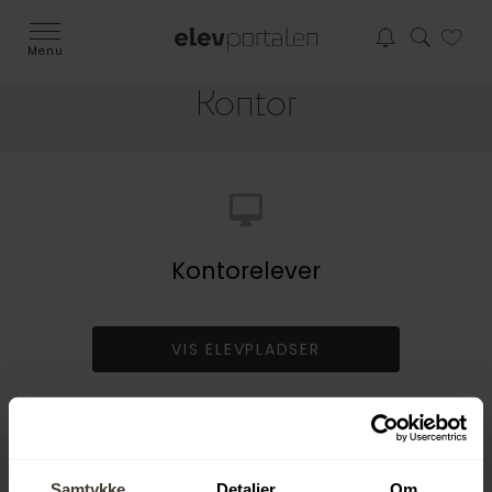
Menu
Kontor
Kontorelever
VIS ELEVPLADSER
Samtykke
Detaljer
Om