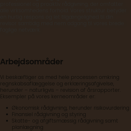
professionel og proaktiv rådgivning, der omfatter
alle virksomhedens forhold. Vores struktur betyder
en hurtig respons og let tilgængelighed til din
revisor samtidig med nem adgang til vores brede
faglige netværk.
Arbejdsområder
Vi beskæftiger os med hele processen omkring
regnskabsaflæggelse og erklæringsafgivelse,
herunder – naturligvis – revision af årsrapporter.
Eksempler på vores kerneområder er:
Økonomisk rådgivning, herunder risikovurdering
Finansiel rådgivning og styring
Skatte- og afgiftsmæssig rådgivning samt
planlægning