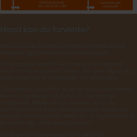
Hvad kan du forvente?
Hos os kan du forvente en hverdag med skarpe
kollegaer og spændende arbejdsopgaver.
Vores arbejde består i en bred vifte af opgaver
inden for vores kerneområder. Det giver dig en stor
viden og et hav af muligheder for din karriere.
Christensen Kjærulff er et af de større huse blandt
de små, og det gør, at du hos os har mange
muligheder. Måske ved du allerede nu, at du
drømmer om at blive statsautoriseret revisor en
dag eller blive specialist inden for et fagområde? Vi
er der for dig – hele vejen igennem.
Vores personlige engagement sikrer en