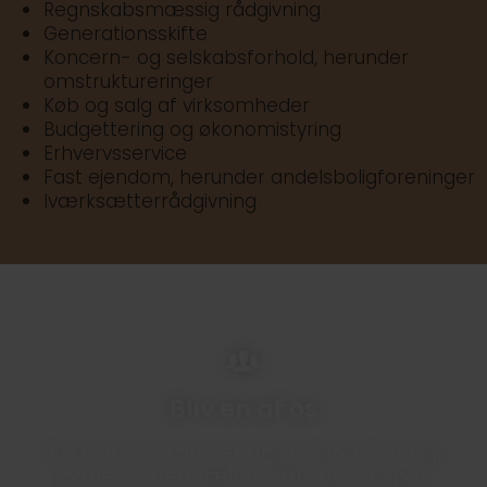
Regnskabsmæssig rådgivning
Generationsskifte
Koncern- og selskabsforhold, herunder
omstruktureringer
Køb og salg af virksomheder
Budgettering og økonomistyring
Erhvervsservice
Fast ejendom, herunder andelsboligforeninger
Iværksætterrådgivning
Bliv en af os
En karrierestart i et ungt, dynamisk og
professionelt fællesskab, der skaber