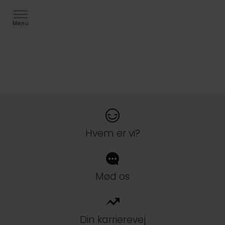
Menu
Trainee 2026
Christensen Kjærulff
Hvem er vi?
Mød os
Din karrierevej