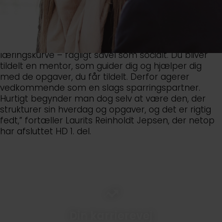
medarbejdere, i din afdeling. Som trainee hos os
bliver du en del af et professionelt miljø med
spændende arbejdsopgaver og skarpe kollegaer.
Hos os er der kort kommandovej og et godt
fællesskab. ”At være trainee i CK er lig med en stejl
læringskurve – fagligt såvel som socialt. Du bliver
tildelt en mentor, som guider dig og hjælper dig
med de opgaver, du får tildelt. Derfor agerer
vedkommende som en slags sparringspartner.
Hurtigt begynder man dog selv at være den, der
strukturer sin hverdag og opgaver, og det er rigtig
fedt,” fortæller Laurits Reinholdt Jepsen, der netop
har afsluttet HD 1. del.
Din
karrierevej