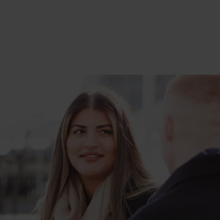
Desuden består alle vores afdelinger af
medarbejdere på forskellige
uddannelsesniveauer, og du vil altså komme
til at arbejde sammen med andre, der – som
du – studerer ved siden af arbejdet.
Hvordan er det at være trainee i
Christensen Kjærulff?
Når du kickstarter din karriere som revisor hos CK,
bliver du en del af et onboardingforløb, der rummer
både faglige og sociale elementer. Vi synes, at der
er en stor værdi i, at I, trainees, får et godt
sammenhold, fordi vi tror på, at det skaber
fundamentet for en stærk faglighed. Derfor følges
du tæt sammen med dine traineekollegaer
gennem traineeforløbet, samtidig med at du også
indgår som ligeværdig kollega med de øvrige