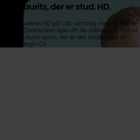
Mød Laurits, der er stud. HD.
Laurits studerer HD på CBS samtidig med, at han er
trainee i Christensen Kjærulff. Se videoen og find ud
af, hvad Laurits synes, der er det bedste ved at
være kollega i CK.
Mennesker og
organisation
Hos os er der korte kommandoveje og et godt
fællesskab – både i afdelingerne og på tværs
af huset. Vi arbejder afdelingsorienteret, og det
betyder, at du vil blive en del af en afdeling,
der typisk ledes af mellem en og tre partnere.