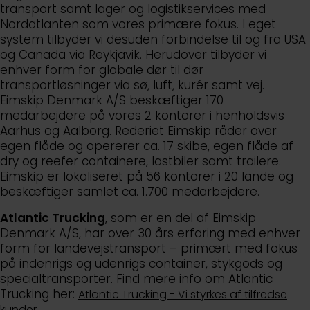
transport samt lager og logistikservices med
Nordatlanten som vores primære fokus. I eget
system tilbyder vi desuden forbindelse til og fra USA
og Canada via Reykjavik. Herudover tilbyder vi
enhver form for globale dør til dør
transportløsninger via sø, luft, kurér samt vej.
Eimskip Denmark A/S beskæftiger 170
medarbejdere på vores 2 kontorer i henholdsvis
Aarhus og Aalborg. Rederiet Eimskip råder over
egen flåde og opererer ca. 17 skibe, egen flåde af
dry og reefer containere, lastbiler samt trailere.
Eimskip er lokaliseret på 56 kontorer i 20 lande og
beskæftiger samlet ca. 1.700 medarbejdere.
Atlantic Trucking
, som er en del af Eimskip
Denmark A/S, har over 30 års erfaring med enhver
form for landevejstransport – primært med fokus
på indenrigs og udenrigs container, stykgods og
specialtransporter. Find mere info om Atlantic
Trucking her:
Atlantic Trucking - Vi styrkes af tilfredse
kunder