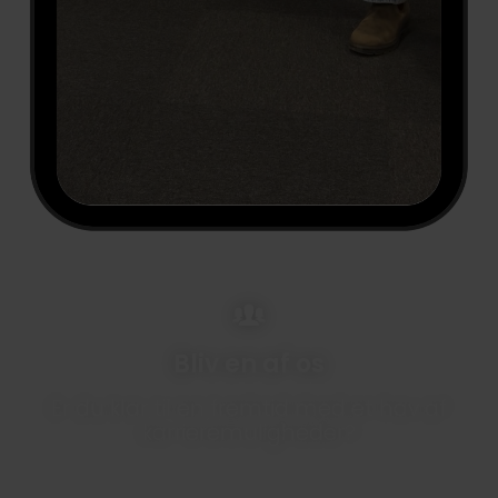
Bliv en af os
Er du klar til en fremtid med et hav af
karrieremuligheder?