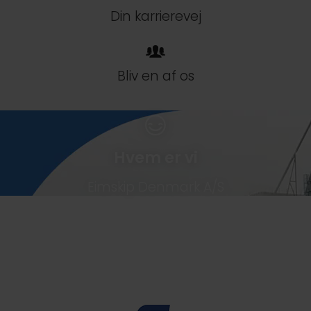
Din karrierevej
Bliv en af os
Hvem er vi
Eimskip Denmark A/S