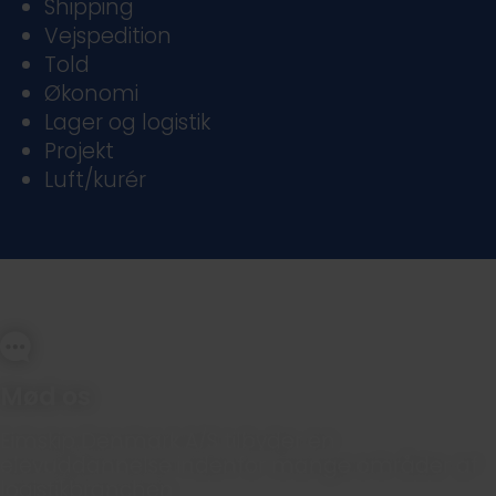
Shipping
Vejspedition
Told
Økonomi
Lager og logistik
Projekt
Luft/kurér
Mød os
Eimskip Denmark A/S tilbyder en
elevuddannelse indenfor mange områder af
logistikbranchen