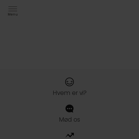
Menu
Kickstart din karriere
Elevuddannelse hos Eimskip
Denmark A/S
Hvem er vi?
Mød os