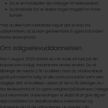
Du er en holdspiller der bidrager til fællesskabet.
Du brænder for at skabe noget magisk for vores
kunder.
*Har du ikke haft merkantile fag er det et krav fra
uddannelsen, at du kan gennemføre 5 ugers EUS inden
første skoleophold.
Om salgselevuddannelsen
Den 1. august 2025 starter du i en butik så tæt på din
bopæl som muligt, medmindre andet ønskes. Du vil
tilbringe de næste 2 år i butikken, hvor du vil blive klædt
godt på indenfor salg af alle vores produkter samt den
daglige drift af butikken. I løbet af de to år deltager du i
fire skoleophold af to ugers varighed på Business College
Syd i Mommark. Undervisningen er skabt til at give dig en
dyb forståelse for detailhandlens mekanismer og
forberede dig til de udfordringer, du møder i din