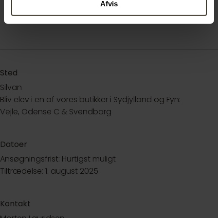
Afvis
Sted
Silvan
Bliv elev i en af vores butikker i Sydjylland og Fyn:
Vejle, Odense C & Svendborg
Datoer
Ansøgningsfrist: Hurtigst muligt
Tiltrædelse: 1. august 2025
Kontakt