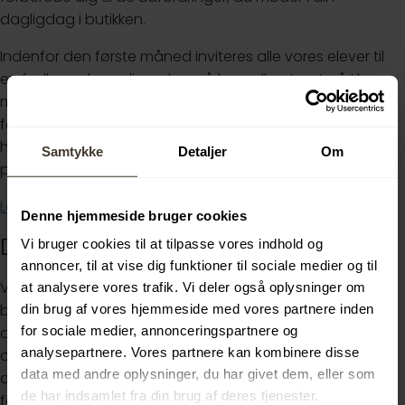
dagligdag i butikken.
Indenfor den første måned inviteres alle vores elever til
en fælles onboarding-dag på hovedkontoret, så I har
mødt hinanden inden første skoleophold. Efter
fagprøven inviteres alle vores elever igen ind på
hovedkontoret, hvor resultaterne af fagprøven
Samtykke
Detaljer
Om
præsenteres for ledelsen efterfulgt af en fejring.
Læs mere om uddannelsen her!
Denne hjemmeside bruger cookies
Din fremtid
Vi bruger cookies til at tilpasse vores indhold og
annoncer, til at vise dig funktioner til sociale medier og til
Vores mål er at uddanne dygtige salgstalenter som
at analysere vores trafik. Vi deler også oplysninger om
brænder for en karriere i Silvan. Udviser du engagement
din brug af vores hjemmeside med vores partnere inden
for sociale medier, annonceringspartnere og
og ambitioner, er der ingen grænser for, hvad du kan
analysepartnere. Vores partnere kan kombinere disse
opnå hos os efter endt uddannelse. Vi bestræber os
data med andre oplysninger, du har givet dem, eller som
altid på at fastholde vores færdiguddannede elever og
de har indsamlet fra din brug af deres tjenester.
fortsætte udviklingen.