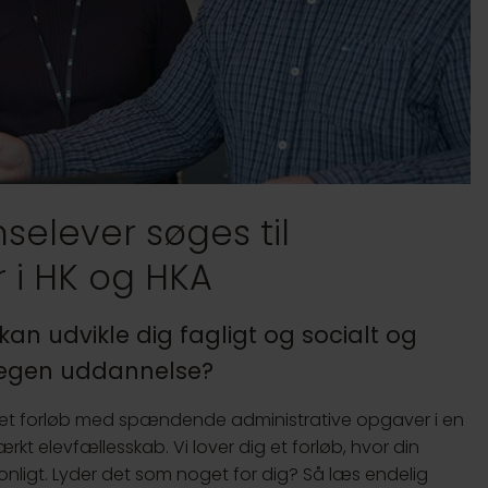
selever søges til
i HK og HKA
kan udvikle dig fagligt og socialt og
 egen uddannelse?
asset forløb med spændende administrative opgaver i en
t elevfællesskab. Vi lover dig et forløb, hvor din
rsonligt. Lyder det som noget for dig? Så læs endelig