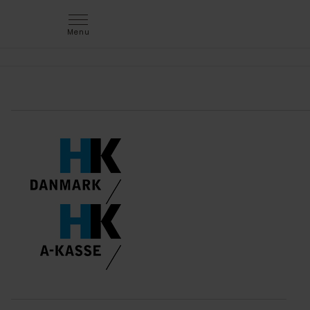
Menu
jem & fix søger elev til Næstved
Søger du en udfordrende hverdag, hvor udvikling og
ansvar går hånd i hånd? Bliv en vigtig del af teamet
som elev hos jem & fix!