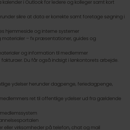
alender i Outlook for ledere og kolleger samt kort
runder sikre at data er korrekte samt foretage søgning i
es hjemmeside og interne systemer
materialer – fx præsentationer, guides og
terialer og information til medlemmer
fakturaer. Du får også indsigt i lønkontorets arbejde.
lige ydelser herunder dagpenge, feriedagpenge,
medlemmers ret til offentlige ydelser ud fra gældende
s medlemssystem
ddannelsesportalen
eller virksomheder på telefon, chat og mail