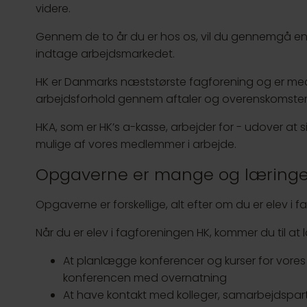
videre.
Gennem de to år du er hos os, vil du gennemgå en per
indtage arbejdsmarkedet.
HK er Danmarks næststørste fagforening og er med 
arbejdsforhold gennem aftaler og overenskomste
HKA, som er HK’s a-kasse, arbejder for - udover at 
mulige af vores medlemmer i arbejde.
Opgaverne er mange og læringen
Opgaverne er forskellige, alt efter om du er elev i f
Når du er elev i fagforeningen HK, kommer du til at 
At planlægge konferencer og kurser for vor
konferencen med overnatning
At have kontakt med kolleger, samarbejdspar