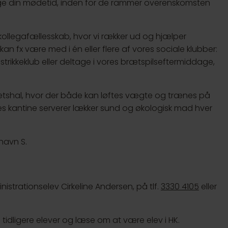
ælge din mødetid, inden for de rammer overenskomsten
 kollegafællesskab, hvor vi rækker ud og hjælper
 fx være med i én eller flere af vores sociale klubber:
 strikkeklub eller deltage i vores brætspilseftermiddage,
tetshal, hvor der både kan løftes vægte og trænes på
es kantine serverer lækker sund og økologisk mad hver
havn S.
inistrationselev Cirkeline Andersen, på tlf.
3330 4105
eller
tidligere elever og læse om at være elev i HK.