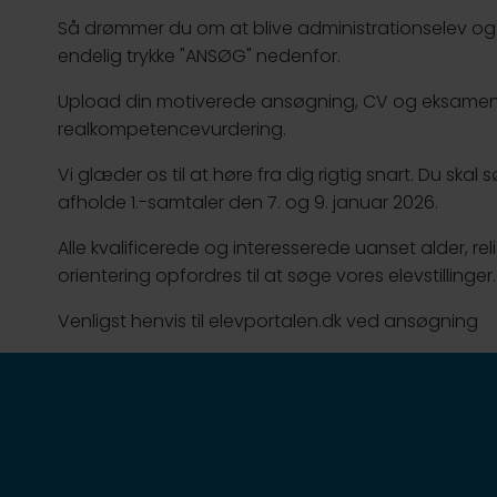
Så drømmer du om at blive administrationselev og 
endelig trykke "ANSØG" nedenfor.
Upload din motiverede ansøgning, CV og eksamensb
realkompetencevurdering.
Vi glæder os til at høre fra dig rigtig snart. Du ska
afholde 1.-samtaler den 7. og 9. januar 2026.
Alle kvalificerede og interesserede uanset alder, relig
orientering opfordres til at søge vores elevstillinger.
Venligst henvis til elevportalen.dk ved ansøgning
 fagforbund. Vi arbejder blandt andet for gode ove
lt sammen for at give vores medlemmer et godt fod