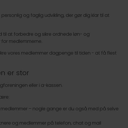
sonlig og faglig udvikling, der gør dig klar til at
til at forbedre og sikre ordnede løn- og
r for medlemmerne.
sikre vores medlemmer dagpenge til tiden - at få flest
 er stor
agforeningen eller i a-kassen.
lære:
es medlemmer – nogle gange er du også med på selve
tnere og medlemmer på telefon, chat og mail