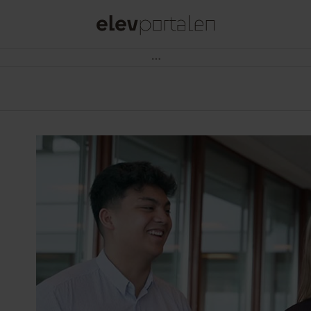
Subway søger Ungarbejdere som Sandwich Artists til Lyngby, Fields og Frederiksberg
Ud over at tilberede og servere lækre Subway®
sandwiches, vil du byde gæster velkommen og levere
en service i særklasse.