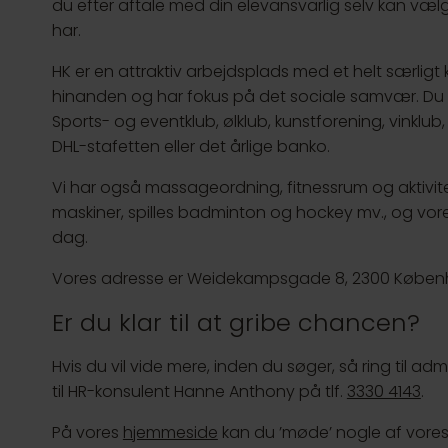
du efter aftale med din elevansvarlig selv kan v
har.
HK er en attraktiv arbejdsplads med et helt særligt
hinanden og har fokus på det sociale samvær. Du kan
Sports- og eventklub, ølklub, kunstforening, vinklub,
DHL-stafetten eller det årlige banko.
Vi har også massageordning, fitnessrum og aktivi
maskiner, spilles badminton og hockey mv., og vor
dag.
Vores adresse er Weidekampsgade 8, 2300 Køben
Er du klar til at gribe chancen?
Hvis du vil vide mere, inden du søger, så ring til adm
til HR-konsulent Hanne Anthony på tlf.
3330 4143
.
På vores
hjemmeside
kan du ’møde’ nogle af vores 