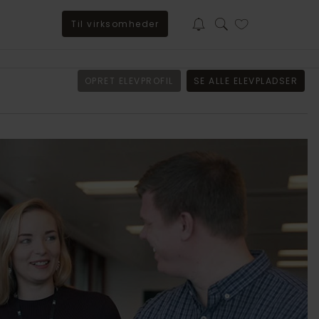
Til virksomheder
Baker Tilly søger trainee til BSO-afdeling i Sorø
OPRET ELEVPROFIL
SE ALLE ELEVPLADSER
Har du lyst til at kickstarte din karriere i et stærkt fagligt
fællesskab, hvor vi investerer i din udvikling? Så læs
mere om uddannelsen her.