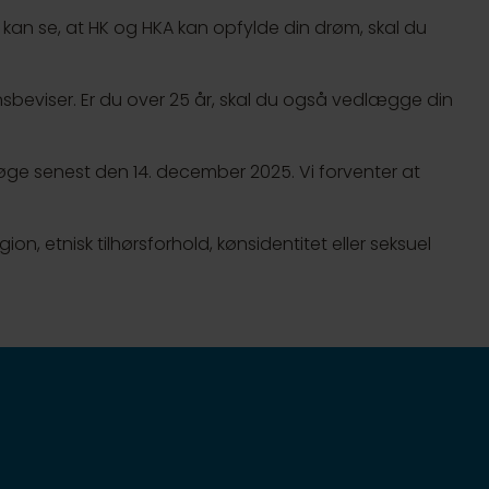
kan se, at HK og HKA kan opfylde din drøm, skal du
eviser. Er du over 25 år, skal du også vedlægge din
l søge senest den 14. december 2025. Vi forventer at
ion, etnisk tilhørsforhold, kønsidentitet eller seksuel
renskomster og sunde, sikre arbejdsforhold og
fæste på arbejdsmarkedet både i dag og i