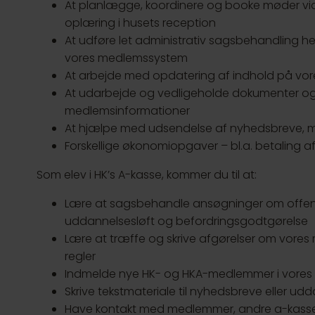
At planlægge, koordinere og booke møder via k
oplæring i husets reception
At udføre let administrativ sagsbehandling he
vores medlemssystem
At arbejde med opdatering af indhold på vor
At udarbejde og vedligeholde dokumenter og 
medlemsinformationer
At hjælpe med udsendelse af nyhedsbreve, ma
Forskellige økonomiopgaver – bl.a. betaling af 
Som elev i HK’s A-kasse, kommer du til at:
Lære at sagsbehandle ansøgninger om offent
uddannelsesløft og befordringsgodtgørelse
Lære at træffe og skrive afgørelser om vores 
regler
Indmelde nye HK- og HKA-medlemmer i vore
Skrive tekstmateriale til nyhedsbreve eller u
Have kontakt med medlemmer, andre a-kasser 