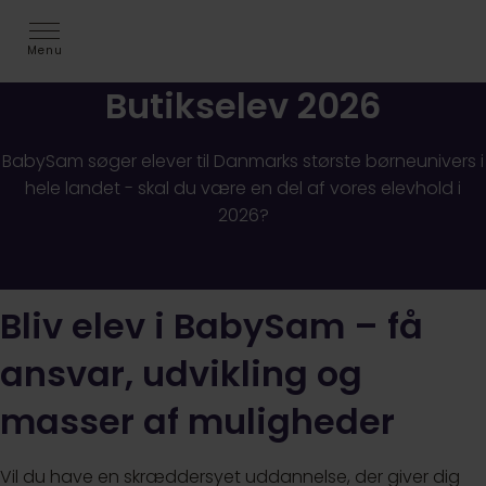
Menu
Butikselev 2026
BabySam søger elever til Danmarks største børneunivers i
hele landet - skal du være en del af vores elevhold i
2026?
Bliv elev i BabySam – få
ansvar, udvikling og
masser af muligheder
Vil du have en skræddersyet uddannelse, der giver dig