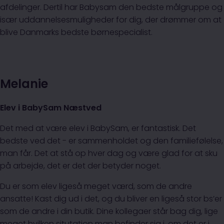
afdelinger. Dertil har Babysam den bedste målgruppe og
især uddannelsesmuligheder for dig, der drømmer om at
blive Danmarks bedste børnespecialist.
Melanie
Elev i BabySam Næstved
Det med at være elev i BabySam, er fantastisk. Det
bedste ved det - er sammenholdet og den familiefølelse,
man får. Det at stå op hver dag og være glad for at sku
på arbejde, det er det der betyder noget.
Du er som elev ligeså meget værd, som de andre
ansatte! Kast dig ud i det, og du bliver en ligeså stor bs’er
som de andre i din butik. Dine kollegaer står bag dig, lige
meget hvilken situtation man befinder sig i, om det er i