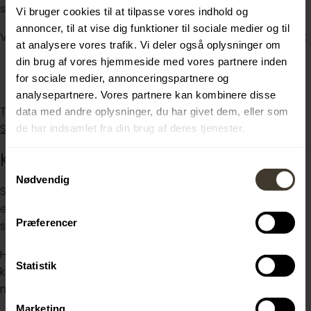
sociale miljø samt fremtidsmuligheder.
Vi bruger cookies til at tilpasse vores indhold og
annoncer, til at vise dig funktioner til sociale medier og til
Vi afholder virtuelle infomøder på nedenstående datoer:
at analysere vores trafik. Vi deler også oplysninger om
din brug af vores hjemmeside med vores partnere inden
Torsdag den 15. januar 2026 kl. 13.00 – 14.00
for sociale medier, annonceringspartnere og
Tirsdag den 27. januar 2026 kl. 16.00 – 17.00
analysepartnere. Vores partnere kan kombinere disse
Tilmelding sker via:
Infomøder om elevuddannelsen i
data med andre oplysninger, du har givet dem, eller som
Skatteministeriet koncern
de har indsamlet fra din brug af deres tjenester.
Kontakt og ansættelsesvilkår
Samtykkevalg
Nødvendig
Send din ansøgning med CV, eksamensbevis samt
eventuelt yderligere materiale via "Ansøg nu" knappen
Præferencer
senest søndag den 1. februar 2026.
Har du spørgsmål til stillingen er du velkommen til at
Statistik
kontakte elevansvarlig Rikke Gregers Smedegaard på
mailadressen:
rikke.smedegaard@adst.dk
.
Marketing