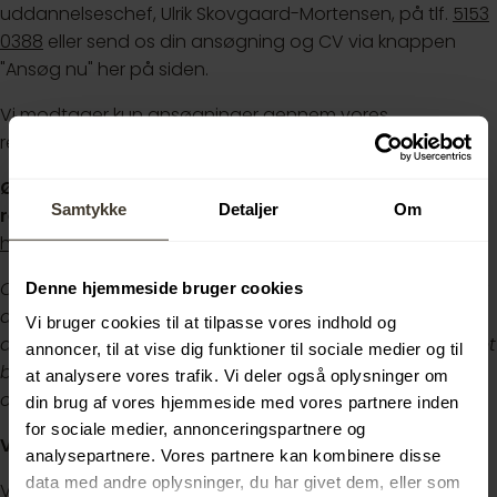
uddannelseschef, Ulrik Skovgaard-Mortensen, på tlf.
5153
0388
eller send os din ansøgning og CV via knappen
"Ansøg nu" her på siden.
Vi modtager kun ansøgninger gennem vores
rekrutteringssystem.
Ønsker du at vide mere om den videre
Samtykke
Detaljer
Om
rekrutteringsproces, kan du læse mere her:
https://www.carl-ras.dk/rekruttering
Carl Ras ser mangfoldighed som en styrke og arbejder
Denne hjemmeside bruger cookies
aktivt med diversitet bl.a. som del af Dansk Erhvervs
Vi bruger cookies til at tilpasse vores indhold og
diversitetspagt. Vi opfordrer derfor kvalificerede, uanset
annoncer, til at vise dig funktioner til sociale medier og til
baggrund, til at søge jobbet. Undlad gerne billede,
at analysere vores trafik. Vi deler også oplysninger om
oplysning om alder og lignende i din ansøgning.
din brug af vores hjemmeside med vores partnere inden
for sociale medier, annonceringspartnere og
Vi glæder os til at høre fra dig.
analysepartnere. Vores partnere kan kombinere disse
data med andre oplysninger, du har givet dem, eller som
Venligst henvis til elevportalen.dk ved ansøgning