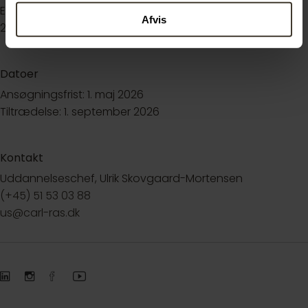
Emdrupvej 22
Afvis
2100 København Ø
Datoer
Ansøgningsfrist: 1. maj 2026
Tiltrædelse: 1. september 2026
Kontakt
Uddannelseschef, Ulrik Skovgaard-Mortensen
(+45) 51 53 03 88
us@carl-ras.dk