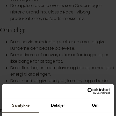
Deltagelse i diverse events som Copenhagen
Historic Grand Prix, Classic Race i Viborg,
produktaftener, au2parts-messe mv.
Om dig:
Du er serviceminded og sætter en ære i at give
kunderne den bedste oplevelse.
Du motiveres af ansvar, elsker udfordringer og er
ikke bange for at tage fat.
Du er fleksibel, en teamplayer og bidrager med god
energi til afdelingen.
Du er klar til at give den gas, lære nyt og arbejde
sammen med os!
Du elsker biler lige så meget som os, og ha lære
godt købmandskab.
Samtykke
Detaljer
Om
Du har gennemført en adgangsgivende uddannelse