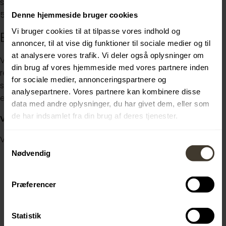
som HHX, EUX, EUD, HG eller STX, HTX, HF suppleret med et
5-ugers EUS-forløb.
Denne hjemmeside bruger cookies
Vi bruger cookies til at tilpasse vores indhold og
Er du vores nye kollega?
annoncer, til at vise dig funktioner til sociale medier og til
at analysere vores trafik. Vi deler også oplysninger om
Vi inviterer løbende kandidater til samtale og afslutter
din brug af vores hjemmeside med vores partnere inden
rekrutteringen, når vi har fundet de rigtige kandidater, så
for sociale medier, annonceringspartnere og
søg stillingen hurtigst muligt. Tiltrædelse 3. august 2026
analysepartnere. Vores partnere kan kombinere disse
eller efter aftale.
data med andre oplysninger, du har givet dem, eller som
de har indsamlet fra din brug af deres tjenester.
Vi glæder os til at høre fra dig.
Venligst henvis til elevportalen.dk ved ansøgning
Samtykkevalg
Nødvendig
Præferencer
Statistik