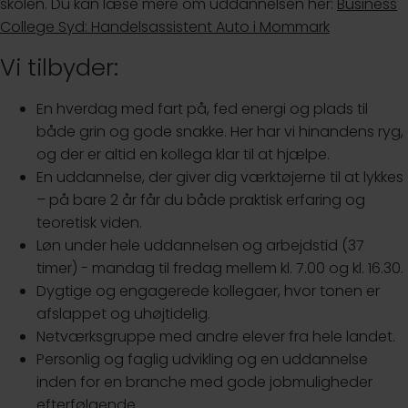
skolen. Du kan læse mere om uddannelsen her:
Business
College Syd: Handelsassistent Auto i Mommark
Vi tilbyder:
En hverdag med fart på, fed energi og plads til
både grin og gode snakke. Her har vi hinandens ryg,
og der er altid en kollega klar til at hjælpe.
En uddannelse, der giver dig værktøjerne til at lykkes
– på bare 2 år får du både praktisk erfaring og
teoretisk viden.
Løn under hele uddannelsen og arbejdstid (37
timer) - mandag til fredag mellem kl. 7.00 og kl. 16.30.
Dygtige og engagerede kollegaer, hvor tonen er
afslappet og uhøjtidelig.
Netværksgruppe med andre elever fra hele landet.
Personlig og faglig udvikling og en uddannelse
inden for en branche med gode jobmuligheder
efterfølgende.