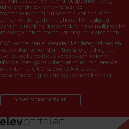
Du kan desuden se frem til et spændende og
udfordrende job i en dynamisk og
fremtidsorienteret virksomhed. For den rette
person er der gode muligheder for faglig og
personlig udvikling, ligesom du vil have mulighed for
at præge den fortsatte udvikling i virksomheden.
CAC-koncernen er desuden kendetegnet ved en
række stærke værdier – troværdighed, agilitet,
kvalitet og kundefokus. Vores organisation er
uformel med gode kollegaer og et inspirerende
arbejdsmiljø. C.A.C. au2parts ApS tilbyder
pensionsordning og særlige personaleaftaler.
BESØG VORES WEBSITE