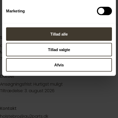
Marketing
Tillad alle
Sted
au2parts
Tillad valgte
Mads Bjerres Vej 11
7500 Holstebro
Afvis
Datoer
Ansøgningsfrist: Hurtigst muligt
Tiltrædelse: 3. august 2026
Kontakt
holstebro@au2parts.dk