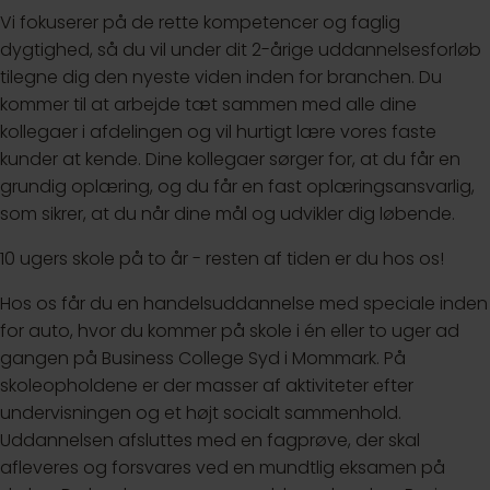
Vi fokuserer på de rette kompetencer og faglig
dygtighed, så du vil under dit 2-årige uddannelsesforløb
tilegne dig den nyeste viden inden for branchen. Du
kommer til at arbejde tæt sammen med alle dine
kollegaer i afdelingen og vil hurtigt lære vores faste
kunder at kende. Dine kollegaer sørger for, at du får en
grundig oplæring, og du får en fast oplæringsansvarlig,
som sikrer, at du når dine mål og udvikler dig løbende.
10 ugers skole på to år - resten af tiden er du hos os!
Hos os får du en handelsuddannelse med speciale inden
for auto, hvor du kommer på skole i én eller to uger ad
gangen på Business College Syd i Mommark. På
skoleopholdene er der masser af aktiviteter efter
undervisningen og et højt socialt sammenhold.
Uddannelsen afsluttes med en fagprøve, der skal
afleveres og forsvares ved en mundtlig eksamen på