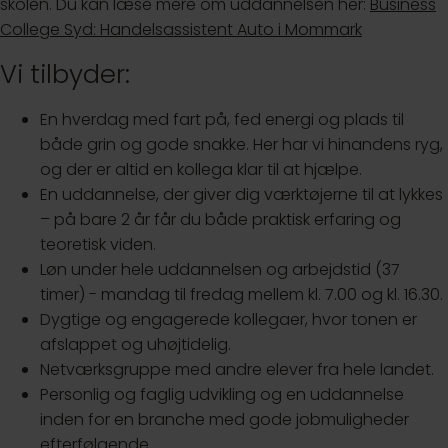
skolen. Du kan læse mere om uddannelsen her:
Business
College Syd: Handelsassistent Auto i Mommark
Vi tilbyder:
En hverdag med fart på, fed energi og plads til
både grin og gode snakke. Her har vi hinandens ryg,
og der er altid en kollega klar til at hjælpe.
En uddannelse, der giver dig værktøjerne til at lykkes
– på bare 2 år får du både praktisk erfaring og
teoretisk viden.
Løn under hele uddannelsen og arbejdstid (37
timer) - mandag til fredag mellem kl. 7.00 og kl. 16.30.
Dygtige og engagerede kollegaer, hvor tonen er
afslappet og uhøjtidelig.
Netværksgruppe med andre elever fra hele landet.
Personlig og faglig udvikling og en uddannelse
inden for en branche med gode jobmuligheder
efterfølgende.