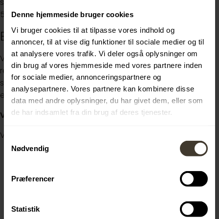
som HHX, EUX, EUD, HG eller STX, HTX, HF suppleret med et
5-ugers EUS-forløb.
Denne hjemmeside bruger cookies
Vi bruger cookies til at tilpasse vores indhold og
Er du vores nye kollega?
annoncer, til at vise dig funktioner til sociale medier og til
at analysere vores trafik. Vi deler også oplysninger om
Vi inviterer løbende kandidater til samtale og afslutter
din brug af vores hjemmeside med vores partnere inden
rekrutteringen, når vi har fundet de rigtige kandidater, så
for sociale medier, annonceringspartnere og
søg stillingen hurtigst muligt. Tiltrædelse 3. august 2026
analysepartnere. Vores partnere kan kombinere disse
eller efter aftale.
data med andre oplysninger, du har givet dem, eller som
de har indsamlet fra din brug af deres tjenester.
Vi glæder os til at høre fra dig.
Venligst henvis til elevportalen.dk ved ansøgning
Samtykkevalg
Nødvendig
Præferencer
Statistik