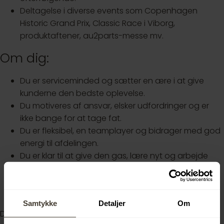
Deltagelse i diverse events som Copenhagen
Historic Grand Prix, Classic Race i Viborg,
produktaftener, au2parts-messe mv.
Om dig:
Du er serviceminded og sætter en ære i at give
kunderne den bedste oplevelse.
Du motiveres af ansvar, elsker udfordringer og er
ikke bange for at tage fat.
Du er fleksibel, en teamplayer og bidrager med god
energi til afdelingen.
Du er klar til at give den gas, lære nyt og arbejde
sammen med os!
Du elsker biler lige så meget som os, og ha lære
godt købmandskab.
Samtykke
Detaljer
Om
Du har gennemført en adgangsgivende uddannelse