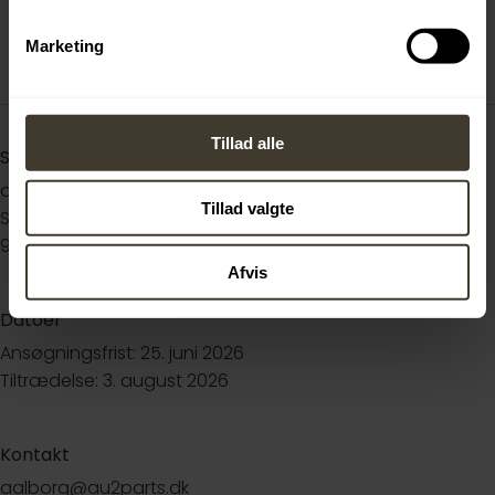
Marketing
Tillad alle
Sted
au2parts
Tillad valgte
Skjernvej 5
9220 Aalborg Øst
Afvis
Datoer
Ansøgningsfrist: 25. juni 2026
Tiltrædelse: 3. august 2026
Kontakt
aalborg@au2parts.dk