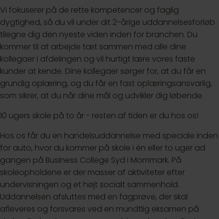
Vi fokuserer på de rette kompetencer og faglig
dygtighed, så du vil under dit 2-årige uddannelsesforløb
tilegne dig den nyeste viden inden for branchen. Du
kommer til at arbejde tæt sammen med alle dine
kollegaer i afdelingen og vil hurtigt lære vores faste
kunder at kende. Dine kollegaer sørger for, at du får en
grundig oplæring, og du får en fast oplæringsansvarlig,
som sikrer, at du når dine mål og udvikler dig løbende.
10 ugers skole på to år - resten af tiden er du hos os!
Hos os får du en handelsuddannelse med speciale inden
for auto, hvor du kommer på skole i én eller to uger ad
gangen på Business College Syd i Mommark. På
skoleopholdene er der masser af aktiviteter efter
undervisningen og et højt socialt sammenhold.
Uddannelsen afsluttes med en fagprøve, der skal
afleveres og forsvares ved en mundtlig eksamen på