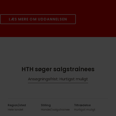
LÆS MERE OM UDDANNELSEN
HTH søger salgstrainees
Ansøgningsfrist: Hurtigst muligt
Region/sted
Stilling
Tiltrædelse
Hele landet
Handel/salgstrainee
Hurtigst muligt