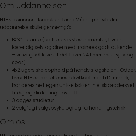
Om uddannelsen
HTHs traineeuddannelsen tager 2 år og du vil i din
uddannelse skulle gennemgå:
BOOT camp (en fælles rystesammentur, hvor du
lærer dig selv og dine med-trainees godt at kende
– vi tør godt love at det bliver 24 timer, med sjov og
spas)
4x2 ugers skoleophold på handelsfagskolen i Odder,
hvor HTH, som det eneste køkkenbrand i Danmark,
har deres helt egen unikke køkkenlinje, skræddersyet
til dig og din læring hos HTH.
3 dages studietur
2 valgfag i salgspsykologi og forhandlingsteknik
Om os:
HTH er en førende dansk virksomhed indenfor