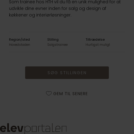
Som trainee hos HTH vil du få en unik mulighed for at
udvikle dine evner inden for salg og design af
køkkener og interiørløsninger.
Region/sted
Stilling
Tiltrædelse
Hovedstaden
Salgstrainee
Hurtigst muligt
SØG STILLINGEN
GEM TIL SENERE