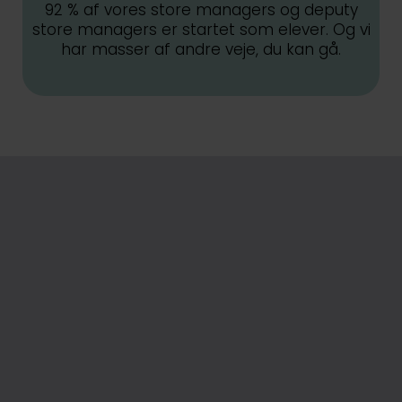
92 % af vores store managers og deputy
store managers er startet som elever. Og vi
har masser af andre veje, du kan gå.
Se Annika fortælle om, hvad hun får ud af at
være elev i Matas