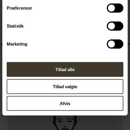
GEM TIL SENERE
Præferencer
Statistik
Marketing
Hos os bliver du ikke bare elev – du
bliver også:
Tillad alle
Tillad valgte
Afvis