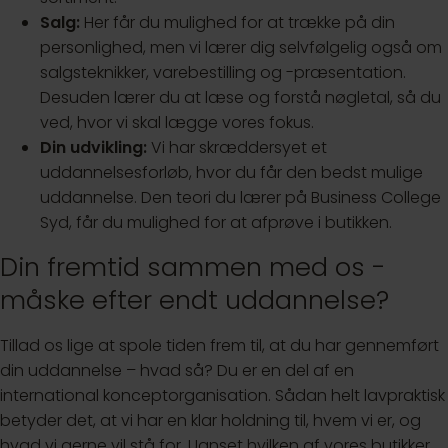
Salg:
Her får du mulighed for at trække på din
personlighed, men vi lærer dig selvfølgelig også om
salgsteknikker, varebestilling og -præsentation.
Desuden lærer du at læse og forstå nøgletal, så du
ved, hvor vi skal lægge vores fokus.
Din udvikling:
Vi har skræddersyet et
uddannelsesforløb, hvor du får den bedst mulige
uddannelse. Den teori du lærer på Business College
Syd, får du mulighed for at afprøve i butikken.
Din fremtid sammen med os -
måske efter endt uddannelse?
Tillad os lige at spole tiden frem til, at du har gennemført
din uddannelse – hvad så? Du er en del af en
international konceptorganisation. Sådan helt lavpraktisk
betyder det, at vi har en klar holdning til, hvem vi er, og
hvad vi gerne vil stå for. Uanset hvilken af vores butikker,