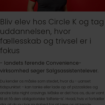
Bliv elev hos Circle K og tag
uddannelsen, hvor
fællesskab og trivsel er i
fokus
- landets førende Convenience-
virksomhed søger Salgsassistentelever.
Du kender os måske som stedet, hvor du - uanset
tidspunktet – kan tanke eller lade op af pizzaslides og
andre late night cravings. Måske er det hos os, du er vant
til at få den obligatoriske ‘bilferie-is'. Hvad, hvis vi fortæller
dig, at du nu har mulighed for at lære os at kende