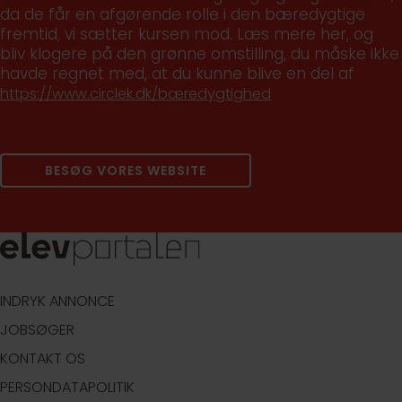
da de får en afgørende rolle i den bæredygtige
fremtid, vi sætter kursen mod. Læs mere her, og
bliv klogere på den grønne omstilling, du måske ikke
havde regnet med, at du kunne blive en del af
https://www.circlek.dk/bæredygtighed
BESØG VORES WEBSITE
INDRYK ANNONCE
JOBSØGER
KONTAKT OS
PERSONDATAPOLITIK