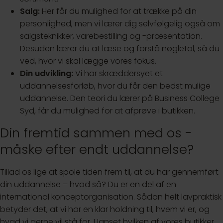
Salg:
Her får du mulighed for at trække på din
personlighed, men vi lærer dig selvfølgelig også om
salgsteknikker, varebestilling og -præsentation.
Desuden lærer du at læse og forstå nøgletal, så du
ved, hvor vi skal lægge vores fokus.
Din udvikling:
Vi har skræddersyet et
uddannelsesforløb, hvor du får den bedst mulige
uddannelse. Den teori du lærer på Business College
Syd, får du mulighed for at afprøve i butikken.
Din fremtid sammen med os -
måske efter endt uddannelse?
Tillad os lige at spole tiden frem til, at du har gennemført
din uddannelse – hvad så? Du er en del af en
international konceptorganisation. Sådan helt lavpraktisk
betyder det, at vi har en klar holdning til, hvem vi er, og
hvad vi gerne vil stå for. Uanset hvilken af vores butikker,