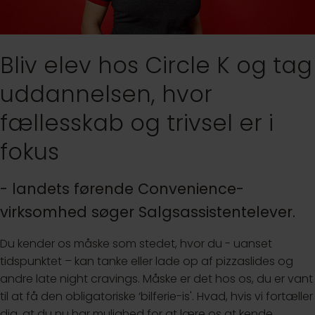
Bliv elev hos Circle K og tag
uddannelsen, hvor
fællesskab og trivsel er i
fokus
- landets førende Convenience-
virksomhed søger Salgsassistentelever.
Du kender os måske som stedet, hvor du - uanset
tidspunktet – kan tanke eller lade op af pizzaslides og
andre late night cravings. Måske er det hos os, du er vant
til at få den obligatoriske ‘bilferie-is'. Hvad, hvis vi fortæller
dig, at du nu har mulighed for at lære os at kende