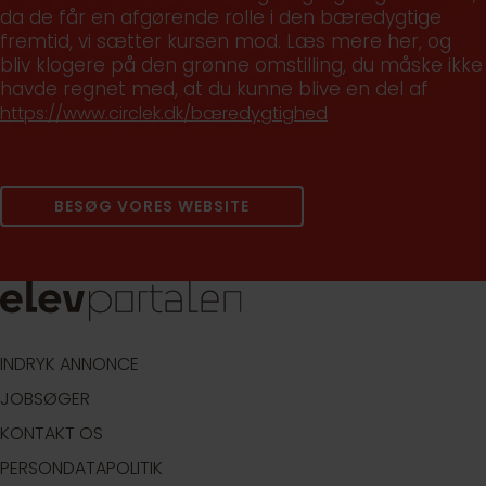
da de får en afgørende rolle i den bæredygtige
fremtid, vi sætter kursen mod. Læs mere her, og
bliv klogere på den grønne omstilling, du måske ikke
havde regnet med, at du kunne blive en del af
https://www.circlek.dk/bæredygtighed
BESØG VORES WEBSITE
INDRYK ANNONCE
JOBSØGER
KONTAKT OS
PERSONDATAPOLITIK