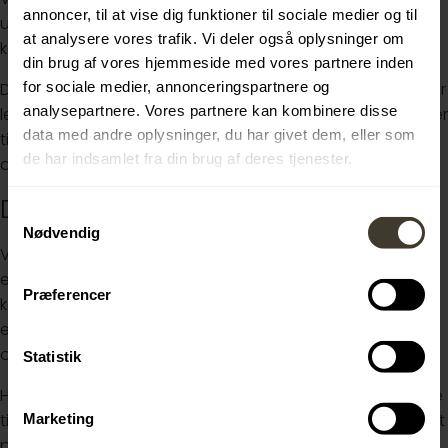
annoncer, til at vise dig funktioner til sociale medier og til
uddannelsesbeviser. Det gælder også foreløbige
at analysere vores trafik. Vi deler også oplysninger om
karakter for igangværende uddannelse.
din brug af vores hjemmeside med vores partnere inden
for sociale medier, annonceringspartnere og
Du kan se her i stillingsopslaget, hvilke byer der fortsat har
analysepartnere. Vores partnere kan kombinere disse
ledige pladser til Praktikant 2027. Du får også overblik over
data med andre oplysninger, du har givet dem, eller som
tilgængelige lokationer, når du udfylder
de har indsamlet fra din brug af deres tjenester.
ansøgningsformularen./p>
Det praktiske
Samtykkevalg
Nødvendig
Vi modtager ansøgninger til både forårs- og
efterårssemesteret 2027. Bemærk, at ikke alle vores
Præferencer
kontorer har mulighed for at tage imod praktikanter i
efteråret. Praktikopholdet er på 37 timer om ugen, og
opstart tilpasses i dialog med dit studie.
Statistik
Har du yderligere spørgsmål, er du velkommen til at skrive
til Theresa Naur Loftager Jensen, Recruitment, Consultant
Marketing
på
THJEN@bdo.dk