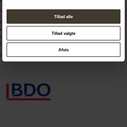
Vi glæder os til at modtage din ansøgning.
Tillad alle
Grundet ferieafvikling kan der i sommerperioden være
længere svartid på din ansøgning. Vi læser naturligvis
Tillad valgte
alle ansøgninger og vender tilbage, så snart vi kan – tak
for din tålmodighed og god sommer!
Afvis
Venligst henvis til elevportalen.dk ved ansøgning