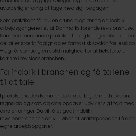
ambitiøse og dygtige kolleger. Og netop dét er en
uvurderlig erfaring at tage med sig i bagagen.
Som praktikant får du en grundig oplæring og indblik i
arbejdsgangene i et af Danmarks førende revisionshuse.
Sammen med andre praktikanter og kolleger bliver du en
del af et stærkt fagligt og et fantastisk socialt fællesskab
– og får samtidig en solid mulighed for at kickstarte din
karriere i revisionsbranchen.
Få indblik i branchen og få tallene
til at tale
I praktikperioden kommer du til at arbejde med revision,
regnskab og skat, og dine opgaver udvikler sig i takt med
dine erfaringer. Du vil få et godt indblik i
revisionsbranchen og vil i løbet af praktikperioden få dine
egne arbejdsopgaver.