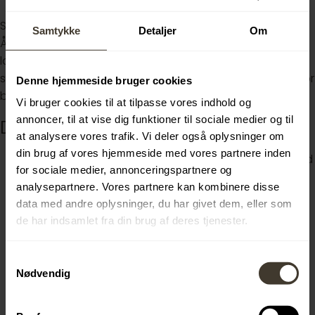
Selve speditøruddannelsen finder sted på vores kontor i
Samtykke
Detaljer
Om
Århus og er et 2-årigt forløb inden for spedition og
logistisk. Uddannelsen veksler mellem teori på et
skoleforløb og praktik i virksomheden. Vi garanterer derfor
Denne hjemmeside bruger cookies
både faglig og professionel udvikling.
Vi bruger cookies til at tilpasse vores indhold og
annoncer, til at vise dig funktioner til sociale medier og til
Din baggrund
at analysere vores trafik. Vi deler også oplysninger om
din brug af vores hjemmeside med vores partnere inden
Du har gennemført en HHX, STX, HTX, HF eller EUX med
for sociale medier, annonceringspartnere og
et godt resultat. (Har du en STX, HTX eller HF, skal du
analysepartnere. Vores partnere kan kombinere disse
tage fem ugers supplerende EUS-kursus.)
data med andre oplysninger, du har givet dem, eller som
Du har kørekort til bil (kategori B)
de har indsamlet fra din brug af deres tjenester.
Du behersker engelsk tale og skrift på højt niveau.
Det er en fordel, hvis du har haft et studiejob, som
Samtykkevalg
har givet dig en handels- og forretningsmæssig
Nødvendig
forståelse. Dette er dog ikke et krav.
Som voksenelev skal du være fyldt 25 år ved