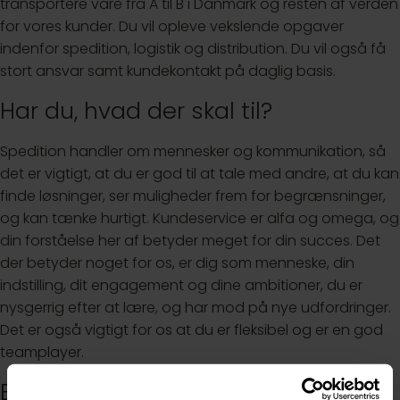
transportere vare fra A til B i Danmark og resten af verden
for vores kunder. Du vil opleve vekslende opgaver
indenfor spedition, logistik og distribution. Du vil også få
stort ansvar samt kundekontakt på daglig basis.
Har du, hvad der skal til?
Spedition handler om mennesker og kommunikation, så
det er vigtigt, at du er god til at tale med andre, at du kan
finde løsninger, ser muligheder frem for begrænsninger,
og kan tænke hurtigt. Kundeservice er alfa og omega, og
din forståelse her af betyder meget for din succes. Det
der betyder noget for os, er dig som menneske, din
indstilling, dit engagement og dine ambitioner, du er
nysgerrig efter at lære, og har mod på nye udfordringer.
Det er også vigtigt for os at du er fleksibel og er en god
teamplayer.
Bliv en del af holdet