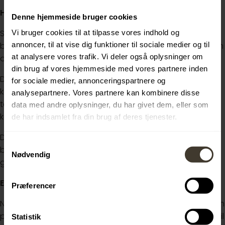
Hvorfor vælge en karriere som flyveleder?
Denne hjemmeside bruger cookies
Som flyveleder får du et job med stort ansvar og stor
Vi bruger cookies til at tilpasse vores indhold og
annoncer, til at vise dig funktioner til sociale medier og til
betydning. Du er med til at sikre, at fly kommer sikkert frem
at analysere vores trafik. Vi deler også oplysninger om
og lander trygt hver eneste dag.
din brug af vores hjemmeside med vores partnere inden
Det er samtidig et mentalt udfordrende job, hvor du
for sociale medier, annonceringspartnere og
konstant arbejder med overblik, hurtige beslutninger og
analysepartnere. Vores partnere kan kombinere disse
teamwork. Ingen dage er ens, og arbejdet kræver både
data med andre oplysninger, du har givet dem, eller som
koncentration og samarbejdsevner.
de har indsamlet fra din brug af deres tjenester.
Du bliver en del af et stærkt fællesskab i en international
Samtykkevalg
branche med høj professionalisme, attraktive vilkår og
Nødvendig
gode karrieremuligheder.
Er min plads sikret, når jeg tilmelder mig?
Præferencer
Nej, din tilmelding er ikke automatisk en bekræftelse på en
plads til eventet. Da der er et begrænset antal pladser, vil
Statistik