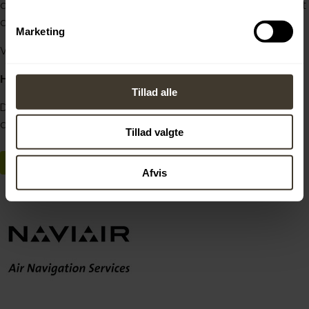
du efter din tilmelding modtage information om, hvorvidt
du har fået en plads.
Marketing
Vi anbefaler derfor, at du tilmelder dig i god tid.
Hvordan tilmelder jeg mig?
Tillad alle
Du tilmelder dig via kontaktformularen nederst på siden,
der fremkommer når du klikker på "Tilmeld dig" knappen.
Tillad valgte
TILMELD DIG
Afvis