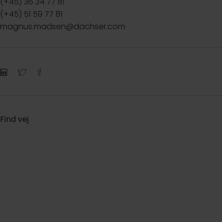
(+45) 36 34 77 81
(+45) 51 59 77 81
magnus.madsen@dachser.com
Find vej