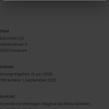
Sted
DACHSER A/S
Helseholmen 11
2650 Hvidovre
Datoer
Ansøgningsfrist: 15. juni 2026
Tiltrædelse: 1. september 2026
Kontakt
Operations Manager,
Magnus Nødskov Madsen