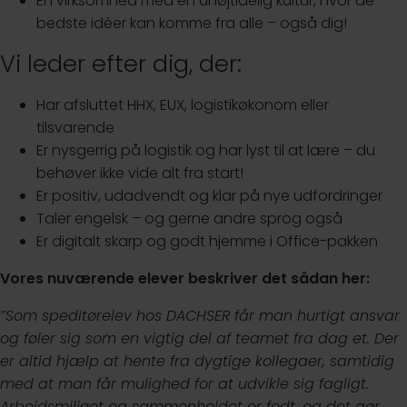
En virksomhed med en uhøjtidelig kultur, hvor de
bedste idéer kan komme fra alle – også dig!
Vi leder efter dig, der:
Har afsluttet HHX, EUX, logistikøkonom eller
tilsvarende
Er nysgerrig på logistik og har lyst til at lære – du
behøver ikke vide alt fra start!
Er positiv, udadvendt og klar på nye udfordringer
Taler engelsk – og gerne andre sprog også
Er digitalt skarp og godt hjemme i Office-pakken
Vores nuværende elever beskriver det sådan her:
”Som speditørelev hos DACHSER får man hurtigt ansvar
og føler sig som en vigtig del af teamet fra dag et. Der
er altid hjælp at hente fra dygtige kollegaer, samtidig
med at man får mulighed for at udvikle sig fagligt.
Arbejdsmiljøet og sammenholdet er fedt, og det gør