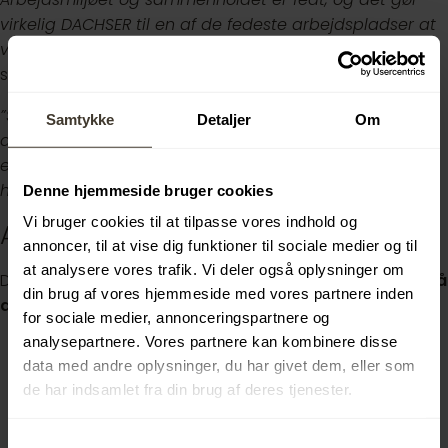
virkelig DACHSER til en af de fedeste arbejdspladser at
være elev på.”
– Hans Nikolaj Ravn, nuværende
speditørelev
”Som elev hos os bliver du en del af en social
Samtykke
Detaljer
Om
arbejdsplads med søde og dygtige kollegaer, hvor der
er masser af mulighed for at lære og udvikle sig i
hverdagen.”
– Karla Dinesen, nuværende speditørelev
Denne hjemmeside bruger cookies
Vi bruger cookies til at tilpasse vores indhold og
Ansøgning:
annoncer, til at vise dig funktioner til sociale medier og til
at analysere vores trafik. Vi deler også oplysninger om
Drop den klassiske ansøgning! Send os dit
CV og svar på
din brug af vores hjemmeside med vores partnere inden
disse tre spørgsmål
– gerne som video:
for sociale medier, annonceringspartnere og
analysepartnere. Vores partnere kan kombinere disse
Hvorfor vil du være speditør?
data med andre oplysninger, du har givet dem, eller som
Hvorfor netop hos DACHSER?
de har indsamlet fra din brug af deres tjenester.
Ønsker du et speciale indenfor vej- eller
lufttransport?
Samtykkevalg