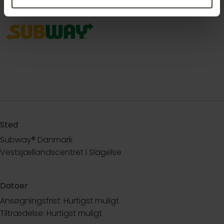
Sted
Subway® Danmark
Vestsjællandscentret i Slagelse
Datoer
Ansøgningsfrist: Hurtigst muligt
Tiltrædelse: Hurtigst muligt