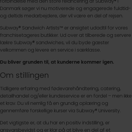
forbindelse med den store relancering af Subway® i
Danmark søger vi nu motiverede og engagerede fuldtid-
og deltids medarbejdere, der vil være en del af rejsen.
Subway® Sandwich Artists™ er ansigtet udadtil for vores
franchisetageres butikker. Ud over at tilberede og servere
lækre Subway® sandwiches, vil du byde gæster
velkommen og levere en service i særklasse.
Du bliver grunden til, at kunderne kommer igen.
Om stillingen
Tidligere erfaring med fødevarehåndtering, catering,
detailhandel og/eller kundeservice er en fordel – men ikke
et krav. Du vil nemlig få en grundig oplæring og
gennemføre forskellige kurser via Subway® University.
Det vigtigste er, at du har en positiv indstilling, er
ansvarsbevidst og er klar på at blive en del af et