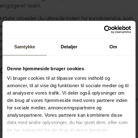
engageret team.
Måske arbejder du allerede inden for kundeservice, som
salgsassistent i en butik, i en restaurant – eller måske
studerer du og leder efter et deltidsjob, eller er
nyuddannet og klar til at tage dine første skridt i
Samtykke
Detaljer
Om
fødevarebranchen. Uanset hvad, kan dette være den
rette mulighed for dig!
Dine primære opgaver:
Denne hjemmeside bruger cookies
Vi bruger cookies til at tilpasse vores indhold og
Tilberedning af mad, herunder bagning af brød og
annoncer, til at vise dig funktioner til sociale medier og til
cookies
at analysere vores trafik. Vi deler også oplysninger om
Sikre at opbevarings- og tilberedningsområder lever
din brug af vores hjemmeside med vores partnere inden
op til gældende hygiejne- og sikkerhedsstandarder
for sociale medier, annonceringspartnere og
Overholde Fødevarestyrelsens retningslinjer
analysepartnere. Vores partnere kan kombinere disse
Betjening af kasseapparat
data med andre oplysninger, du har givet dem, eller som
de har indsamlet fra din brug af deres tjenester.
Overvågning af lagerbeholdning