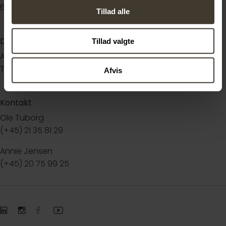
6715 Esbjerg
Tillad alle
Datoer
Tillad valgte
Ansøgningsfrist: Hurtigst muligt
Tiltrædelse: Hurtigst muligt
Afvis
Kontakt
Ole Tuborg
(+45) 21 35 81 29
Annie Jensen
(+45) 20 75 99 25