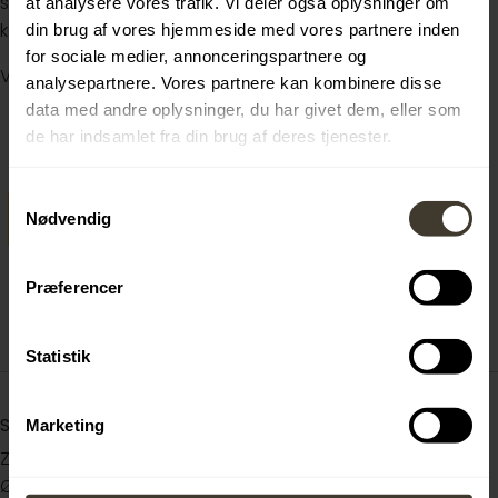
samtaler løbende og ansætter, når vi har den rette
at analysere vores trafik. Vi deler også oplysninger om
kandidat. Vi glæder os til at høre fra dig.
din brug af vores hjemmeside med vores partnere inden
for sociale medier, annonceringspartnere og
Venligst henvis til elevportalen.dk ved ansøgning
analysepartnere. Vores partnere kan kombinere disse
data med andre oplysninger, du har givet dem, eller som
de har indsamlet fra din brug af deres tjenester.
Samtykkevalg
Nødvendig
Præferencer
Statistik
Sted
Marketing
Zeppelin Danmark A/S
Øresundsvej 9