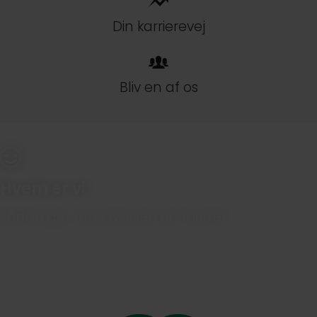
Din karrierevej
Bliv en af os
Hvem er vi
Sådan gør Louis Nielsen en forskel