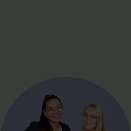
LIVE
Skab din egen vej
Lær på din måde
Følg med i hvad der sker