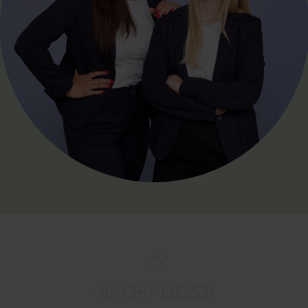
Din
karrierevej