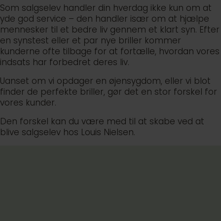
Som salgselev handler din hverdag ikke kun om at
yde god service – den handler især om at hjælpe
mennesker til et bedre liv gennem et klart syn. Efter
en synstest eller et par nye briller kommer
kunderne ofte tilbage for at fortælle, hvordan vores
indsats har forbedret deres liv.
Uanset om vi opdager en øjensygdom, eller vi blot
finder de perfekte briller, gør det en stor forskel for
vores kunder.
Den forskel kan du være med til at skabe ved at
blive salgselev hos Louis Nielsen.
Din uddannelse fra start til slut
Vores fokus er dig