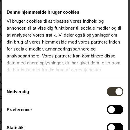
ansættelsesstart den 1. september 2025.
Den ugentlige arbejdstid er på 37 timer og du ansættes
Denne hjemmeside bruger cookies
efter fællesoverenskomst mellem Finansministeriet og
Vi bruger cookies til at tilpasse vores indhold og
Offentligt Ansattes Organisationer – Det statslige
annoncer, til at vise dig funktioner til sociale medier og til
område (OAO-fællesoverenskomsten) og
at analysere vores trafik. Vi deler også oplysninger om
organisationsaftale for Kontorfunktionærer, Laboranter
din brug af vores hjemmeside med vores partnere inden
og It-medarbejdere (HK) i staten.
for sociale medier, annonceringspartnere og
analysepartnere. Vores partnere kan kombinere disse
Vil du vide mere?
data med andre oplysninger, du har givet dem, eller som
de har indsamlet fra din brug af deres tjenester.
Har du spørgsmål til os, kan du kontakte overordnet
elevansvarlig Pernille Lynard-Weltz på tlf.:
3815 2075
eller
Samtykkevalg
e-mail:
pl.hr@cbs.dk
. Du kan søge flere oplysninger på
Nødvendig
www.cbs.dk
.
Ansøgningsfrist
Præferencer
Send din ansøgning og bilag til os, så vi har det senest
Statistik
den 10. juni 2025. Vi forventer at holde samtaler i uge 27.