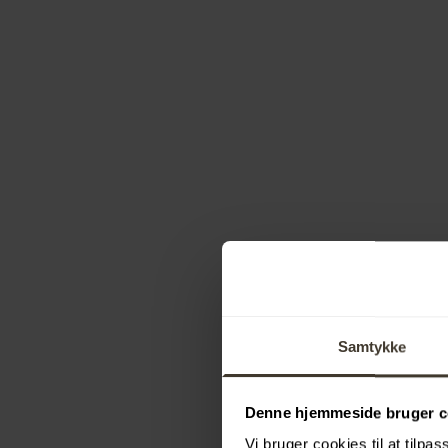
Samtykke
Denne hjemmeside bruger c
Vi bruger cookies til at tilpas