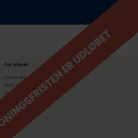
NINGSFRISTEN ER UDLØBET
For elever
Opret elevprofil
Mød vores jobsøgningsekspert
Hjælp til CV & ansøgning
Mød virksomheder