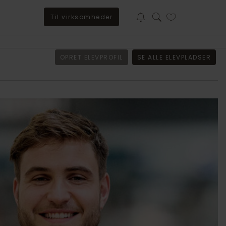
Til virksomheder
Baker Tilly søger trainee til BSO-afdeling i Sorø
OPRET ELEVPROFIL
SE ALLE ELEVPLADSER
Har du lyst til at kickstarte din karriere i et stærkt fagligt
fællesskab, hvor vi investerer i din udvikling? Så læs
mere om uddannelsen her.