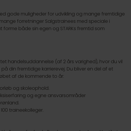
 med gode muligheder for udvikling og mange fremtidige
 mange forretninger Salgstrainees med speciale i
l at forme både sin egen og STARKs fremtid som
tet handelsuddannelse (af 2 års varighed), hvor du vil
å din fremtidige karrierevej. Du bliver en del af et
i løbet af de kommende to år:
orløb og skoleophold.
praksiserfaring og egne ansvarsområder
Grønland.
00 traineekolleger.