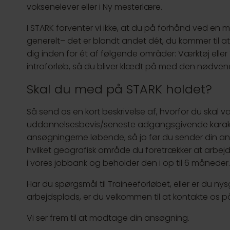
voksenelever eller i Ny mesterlære.
I STARK forventer vi ikke, at du på forhånd ved 
generelt– det er blandt andet dét, du kommer til a
dig inden for ét af følgende områder: Værktøj eller
introforløb, så du bliver klædt på med den nødvend
Skal du med på STARK holdet?
Så send os en kort beskrivelse af, hvorfor du skal 
uddannelsesbevis/seneste adgangsgivende karakte
ansøgningerne løbende, så jo før du sender din an
hvilket geografisk område du foretrækker at arbej
i vores jobbank og beholder den i op til 6 måneder.
Har du spørgsmål til Traineeforløbet, eller er du
arbejdsplads, er du velkommen til at kontakte os 
Vi ser frem til at modtage din ansøgning.