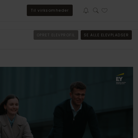
Til virksomheder
Baker Tilly søger trainee til BSO-afdeling i Sorø
OPRET ELEVPROFIL
SE ALLE ELEVPLADSER
Har du lyst til at kickstarte din karriere i et stærkt fagligt
fællesskab, hvor vi investerer i din udvikling? Så læs
mere om uddannelsen her.