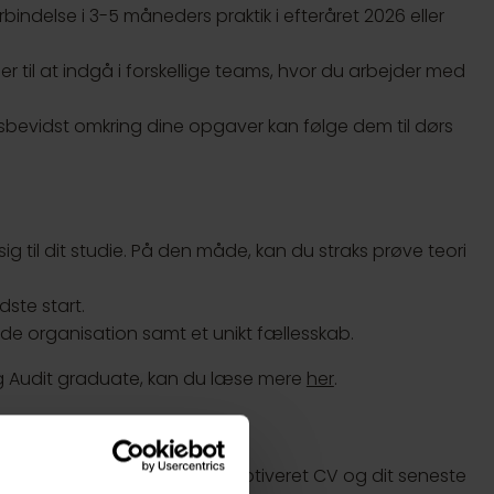
rbindelse i 3-5 måneders praktik i efteråret 2026 eller
 til at indgå i forskellige teams, hvor du arbejder med
bevidst omkring dine opgaver kan følge dem til dørs
sig til dit studie. På den måde, kan du straks prøve teori
dste start.
de organisation samt et unikt fællesskab.
 og Audit graduate, kan du læse mere
her
.
illingen, bedes du uploade et motiveret CV og dit seneste