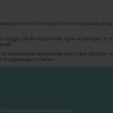
nerkendt som en af Danmarks 10 mest attraktive arbej
en bygger på de studerendes egne vurderinger af, hvo
ghed!
t og inkluderende arbejdsmiljø med fokus på både fagl
af morgendagens talenter.
 er fundamentet for vores kultur.