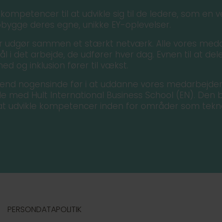
ompetencer til at udvikle sig til de ledere, som en 
opbygge deres egne, unikke EY-oplevelser.
 udgør sammen et stærkt netværk. Alle vores medarb
mål i det arbejde, de udfører hver dag. Evnen til at del
hed og inklusion fører til vækst.
e end nogensinde før i at uddanne vores medarbejde
jde med Hult International Business School (EN). Den
 udvikle kompetencer inden for områder som tekno
PERSONDATAPOLITIK