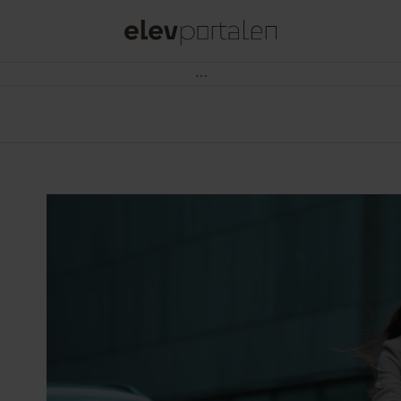
Subway søger Ungarbejdere som Sandwich Artists til Lyngby, Fields og Frederiksberg
Ud over at tilberede og servere lækre Subway®
sandwiches, vil du byde gæster velkommen og levere
en service i særklasse.