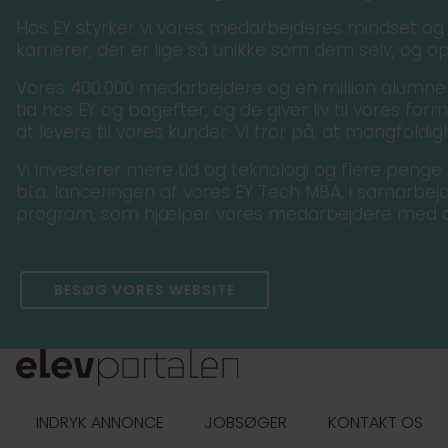
Hos EY styrker vi vores medarbejderes mindset og k
karrierer, der er lige så unikke som dem selv, og 
Vores 400.000 medarbejdere og en million alumner
tid hos EY og bagefter, og de giver liv til vores for
at levere til vores kunder. Vi tror på, at mangfoldig
Vi investerer mere tid og teknologi og flere peng
bl.a. lanceringen af vores EY Tech MBA, i samarbe
program, som hjælper vores medarbejdere med at
BESØG VORES WEBSITE
INDRYK ANNONCE
JOBSØGER
KONTAKT OS