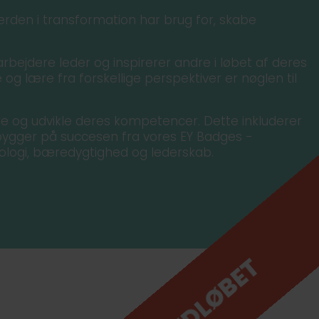
verden i transformation har brug for, skabe
ejdere leder og inspirerer andre i løbet af deres
e og lære fra forskellige perspektiver er nøglen til
re og udvikle deres kompetencer. Dette inkluderer
 bygger på succesen fra vores EY Badges -
logi, bæredygtighed og lederskab.