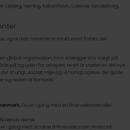
ark: Esbjerg, Herning, København, Odense, Sønderborg,
enter
us, og du kan forvente et struktureret forløb, det
en global organisation, hvor vi lægger stor vægt på
de på og uden for arbejdet. Hvert år starter en del nye
del af ungt, socialt miljø og vil hurtigt opleve det gode
 og resten af kontoret.
 Danmark.
Du er i gang med en finansøkonom eller
 flydende dansk.
er i gang med at læse til Finansøkonom, Financial