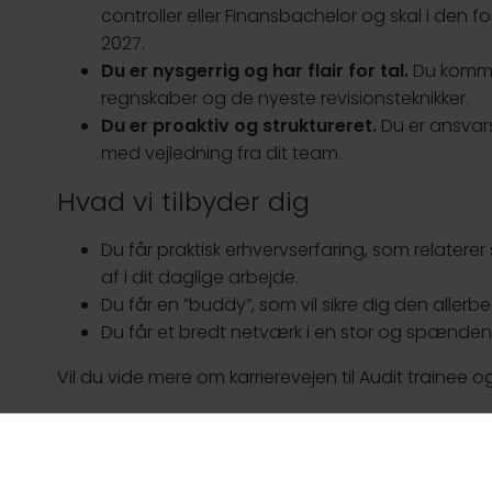
controller eller Finansbachelor og skal i den fo
2027.
Du er nysgerrig og har flair for tal.
Du kommer
regnskaber og de nyeste revisionsteknikker.
Du er proaktiv og struktureret.
Du er ansvars
med vejledning fra dit team.
Hvad vi tilbyder dig
Du får praktisk erhvervserfaring, som relaterer 
af i dit daglige arbejde.
Du får en ”buddy”, som vil sikre dig den allerbe
Du får et bredt netværk i en stor og spænden
Vil du vide mere om karrierevejen til Audit trainee
Hvad du kan forvente
Ansøg:
For at blive taget i betragtning til st