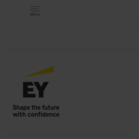
Menu
jem & fix søger elev til Næstved
Søger du en udfordrende hverdag, hvor udvikling og
ansvar går hånd i hånd? Bliv en vigtig del af teamet
som elev hos jem & fix!