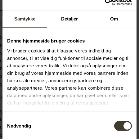
Til alt det, du er. Og alt det, du kan
Samtykke
Detaljer
Om
blive.
Som en del af PwC er du både en del af en
Denne hjemmeside bruger cookies
markedssucces og et sted, der er rart at være. Det er i
Vi bruger cookies til at tilpasse vores indhold og
samspillet mellem de to, at tilliden opstår og karrieren
annoncer, til at vise dig funktioner til sociale medier og til
udvikler sig. Det er også der, hvor du og dine kolleger er
at analysere vores trafik. Vi deler også oplysninger om
med til at finde løsninger for vores kunder og for det
din brug af vores hjemmeside med vores partnere inden
samfund, vi alle sammen er en del af. Det er derfor, vi
for sociale medier, annonceringspartnere og
siger: Succes skaber vi sammen.
analysepartnere. Vores partnere kan kombinere disse
Klar til at kickstarte din karriere?
data med andre oplysninger, du har givet dem, eller som
de har indsamlet fra din brug af deres tjenester.
Så send din motiverede ansøgning, dit CV og
karakterudskrift fra din nuværende og tidligere
Samtykkevalg
Nødvendig
uddannelse via "Ansøg nu" knappen. Hvis du har
spørgsmål, kan du skrive til Talent Attraction Advisor &