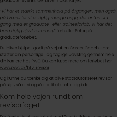
graduate-events, der bliver holdt for jer.
”Vi har et stærkt sammenhold på årgangen, men også
på tværs, for vi er rigtig mange unge, der enten er i
gang med et graduate- eller traineeforløb. Vi har det
bare rigtig sjovt sammen,”
fortæller Peter på
graduateforløbet.
Du bliver hjulpet godt på vej af en Career Coach, som
støtter din personlige- og faglige udvikling gennem hele
din karriere hos PwC. Du kan læse mere om forløbet her:
www.pwc.dk/bliv-revisor
Og kunne du tænke dig at blive statsautoriseret revisor
på sigt, så er vi også klar til at støtte dig i det.
Kom hele vejen rundt om
revisorfaget
Din første tid vil særligt gå med Trustbuilder-kurser, hvor