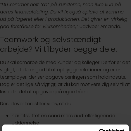
”Du kommer helt tæt på kunderne, men ikke kun på
deres finansafdeling. Du vil fx også opleve at komme
ud på lageret eller i produktionen. Det giver en virkelig
god forståelse for virksomheden,”
uddyber Amanda.
Teamwork og selvstændigt
arbejde? Vi tilbyder begge dele.
Du skal samarbejde med kunder og kolleger. Derfor er det
vigtigt, at du er god til at opbygge relationer og er en
teamplayer, der ser opgaveløsningen som holdindsats.
Dog er det lige så vigtigt, at du kan motivere dig selv til at
løse din del af opgaven på egen hånd.
Derudover forestiller vi os, at du:
har afsluttet en cand.merc.aud. eller lignende
uddannelse
interesserer dig for tal, matematik og økonomi.