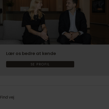
Lær os bedre at kende
SE PROFIL
Find vej