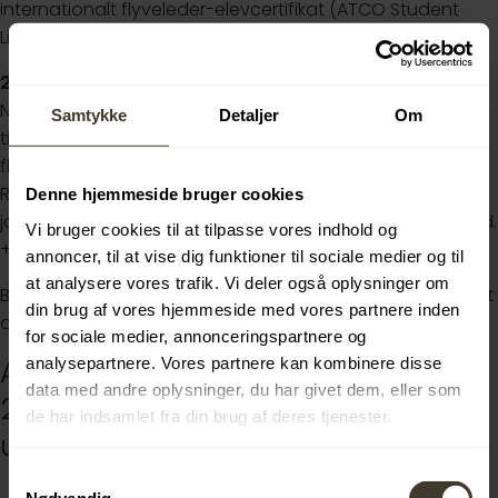
internationalt flyveleder-elevcertifikat (ATCO Student
License).
2. Praktisk uddannelse – ca. 1,5 år
Når du har bestået grunduddannelsen, kan du blive
Samtykke
Detaljer
Om
tilbudt at fortsætte på den praktiske uddannelse som
flyveleder-elev på en af vores enheder, fx i København,
Roskilde, Billund, Aarhus, Rønne eller Aalborg. Her lærer du
Denne hjemmeside bruger cookies
jobbet i praksis, og du får løn fra dag ét (ca. 21.000 kr./md.
Vi bruger cookies til at tilpasse vores indhold og
+ pension).
annoncer, til at vise dig funktioner til sociale medier og til
at analysere vores trafik. Vi deler også oplysninger om
Består du også denne del, er du klar til at blive certificeret
din brug af vores hjemmeside med vores partnere inden
og arbejde som flyveleder.
for sociale medier, annonceringspartnere og
analysepartnere. Vores partnere kan kombinere disse
Ansøgningsfristen er tirsdag den
data med andre oplysninger, du har givet dem, eller som
25. august 2026. Vi forventer
de har indsamlet fra din brug af deres tjenester.
uddannelsesstart i foråret 2027.
Samtykkevalg
Hvis du er interesseret i at søge optagelse på