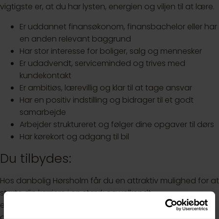
vigtigste er, at du har lysten, energien og viljen til at lære.
Er uddannet finansøkonom, finansbachelor eller har
en anden relevant baggrund
Har stor interesse for boliger, salg og mennesker
Er udadvendt, serviceminded og trives med
kundekontakt
Er ambitiøs, lærevillig og klar til at tage ansvar
Har en positiv indstilling og bidrager til et godt
samarbejde
Arbejder struktureret og følger dine opgaver til dørs
Har kørekort og adgang til bil
Du tilbydes:
Hos danbolig Hørsholm får du en attraktiv mulighed for at
starte din karriere i en stærk og velkendt
ejendomsmæglerkæde med et professionelt setup og
dygtige kolleger omkring dig.