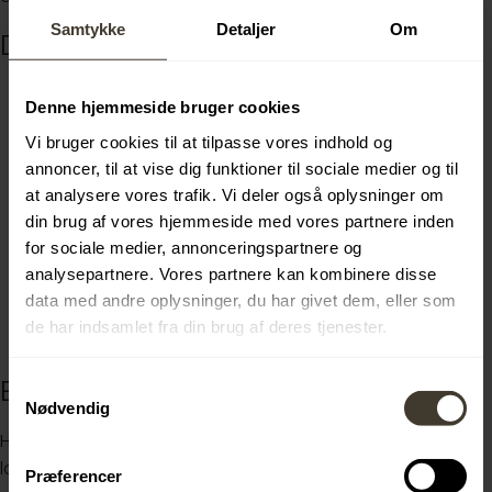
Samtykke
Detaljer
Om
Du tilbydes blandt andet:
En spændende traineeplads i en professionel
Denne hjemmeside bruger cookies
mæglerforretning
Vi bruger cookies til at tilpasse vores indhold og
Grundig oplæring og tæt sparring med erfarne
annoncer, til at vise dig funktioner til sociale medier og til
ejendomsmæglere
at analysere vores trafik. Vi deler også oplysninger om
En varieret hverdag med både kundekontakt, salg
din brug af vores hjemmeside med vores partnere inden
og administrative opgaver
for sociale medier, annonceringspartnere og
Et engageret team med højt humør og stærkt
analysepartnere. Vores partnere kan kombinere disse
sammenhold
data med andre oplysninger, du har givet dem, eller som
Gode muligheder for faglig og personlig udvikling
de har indsamlet fra din brug af deres tjenester.
En attraktiv karrierevej for den rette kandidat
Er du klar til at tage første skridt?
Samtykkevalg
Nødvendig
Hvis du har ambitionerne, engagementet og lysten til at
lære ejendomsmæglerfaget fra nogle af branchens
Præferencer