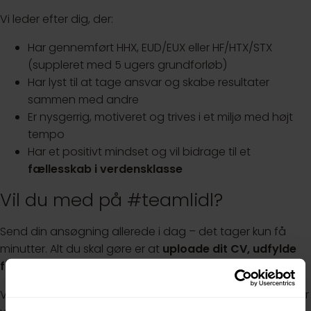
Vi leder efter dig, der:
Har gennemført HHX, EUD/EUX eller HF/HTX/STX
(suppleret med 5 ugers grundforløb)
Har lyst til at tage ansvar og skabe resultater
sammen med andre
Er nysgerrig, motiveret og trives i et miljø med højt
tempo
Har et positivt mindset og vil bidrage til et
fællesskab i verdensklasse
Vil du med på #teamlidl?
Send din ansøgning allerede i dag – det tager kun få
minutter. Alt du skal gøre er at
uploade dit CV, udfylde
formularen og besvare et par spørgsmål
om dig selv.
Vi afholder samtaler løbende og lukker rekrutteringen, når