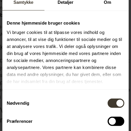
vi har fundet de rette elever. Tiltrædelse:
August 2026
–
Samtykke
Detaljer
Om
med mulighed for at starte som
aflønnet
butiksmedarbejder
allerede nu.
Denne hjemmeside bruger cookies
Har du spørgsmål, er du velkommen til at kontakte Talent
Vi bruger cookies til at tilpasse vores indhold og
Acquisition på
elev@lidl.dk
.
annoncer, til at vise dig funktioner til sociale medier og til
Klar til at søge jobbet?
at analysere vores trafik. Vi deler også oplysninger om
din brug af vores hjemmeside med vores partnere inden
Du behøver ikke vedhæfte en ansøgning når du søger et
for sociale medier, annonceringspartnere og
analysepartnere. Vores partnere kan kombinere disse
job hos os. I stedet ser vi gerne, at du skriver et par
data med andre oplysninger, du har givet dem, eller som
sætninger i starten af dit CV om, hvorfor du søger lige
de har indsamlet fra din brug af deres tjenester.
præcis det her job. For at sikre en effektiv og retfærdig
rekrutteringsproces, bedes du undlade at tilføje et billede
i dit CV.
Samtykkevalg
Nødvendig
Vi forpligter os til en inkluderende
rekrutteringsproces.
Præferencer