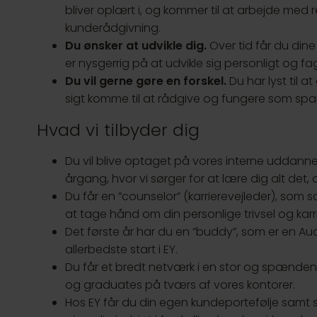
bliver oplært i, og kommer til at arbejde med 
kunderådgivning.
Du ønsker at udvikle dig.
Over tid får du dine
er nysgerrig på at udvikle sig personligt og fag
Du vil gerne gøre en forskel.
Du har lyst til a
sigt komme til at rådgive og fungere som spa
Hvad vi tilbyder dig
Du vil blive optaget på vores interne uddan
årgang, hvor vi sørger for at lære dig alt det,
Du får en ”counselor” (karrierevejleder), som
at tage hånd om din personlige trivsel og karri
Det første år har du en ”buddy”, som er en Audi
allerbedste start i EY.
Du får et bredt netværk i en stor og spænden
og graduates på tværs af vores kontorer.
Hos EY får du din egen kundeportefølje samt s