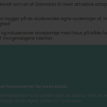
nerkendt som en af Danmarks 10 mest attraktive arbej
en bygger på de studerendes egne vurderinger af, hvo
ghed!
t og inkluderende arbejdsmiljø med fokus på både fagl
af morgendagens talenter.
 er fundamentet for vores kultur.
ompetencer til at udvikle sig til de ledere, som en 
opbygge deres egne, unikke EY-oplevelser.