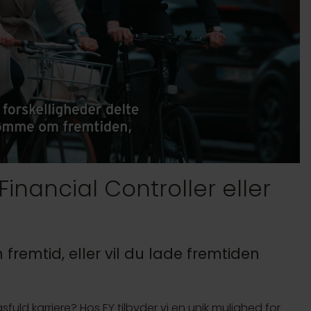
Financial Controller eller
fremtid, eller vil du lade fremtiden
gsfuld karriere? Hos EY tilbyder vi en unik mulighed for