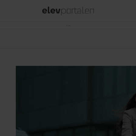
Subway søger Ungarbejdere som Sandwich Artists til Lyngby, Fields og Frederiksberg
Ud over at tilberede og servere lækre Subway®
sandwiches, vil du byde gæster velkommen og levere
en service i særklasse.