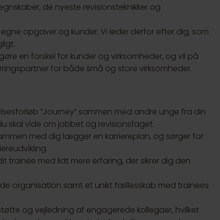
regnskaber, de nyeste revisionsteknikker og
 egne opgaver og kunder. Vi leder derfor efter dig, som
ligt.
t gøre en forskel for kunder og virksomheder, og vil på
rringspartner for både små og store virksomheder.
nelsesforløb ”Journey” sammen med andre unge fra din
 du skal vide om jobbet og revisionsfaget.
 sammen med dig lægger en karriereplan, og sørger for
ereudvikling.
t trainee med lidt mere erfaring, der sikrer dig den
de organisation samt et unikt fællesskab med trainees
tøtte og vejledning af engagerede kollegaer, hvilket