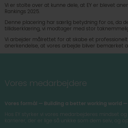
Vi er stolte over at kunne dele, at EY er blevet a
Rankings 2025.
Denne placering har særlig betydning for os, da d
tillidserklæring, vi modtager med stor taknemmeli
Vi arbejder målrettet for at skabe et professionel
anerkendelse, at vores arbejde bliver bemærket 
Vores medarbejdere
Vores formål — Building a better working world —
Hos EY styrker vi vores medarbejderes mindset og k
karrierer, der er lige så unikke som dem selv, og 