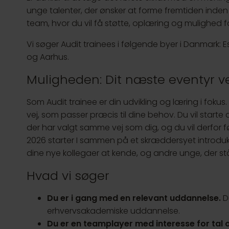
unge talenter, der ønsker at forme fremtiden inden f
team, hvor du vil få støtte, oplæring og mulighed fo
Vi søger Audit trainees i følgende byer i Danmark:
og Aarhus.
Muligheden: Dit næste eventyr v
Som Audit trainee er din udvikling og læring i fokus
vej, som passer præcis til dine behov. Du vil sta
der har valgt samme vej som dig, og du vil derfor 
2026 starter I sammen på et skræddersyet introduk
dine nye kollegaer at kende, og andre unge, der st
Hvad vi søger
Du er i gang med en relevant uddannelse.
Du
erhvervsakademiske uddannelse.
Du er en teamplayer med interesse for tal