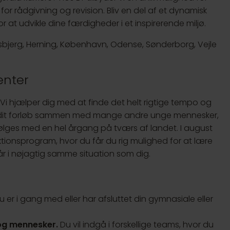
or rådgivning og revision. Bliv en del af et dynamisk
r at udvikle dine færdigheder i et inspirerende miljø.
 Esbjerg, Herning, København, Odense, Sønderborg, Vejle
enter
. Vi hjælper dig med at finde det helt rigtige tempo og
rte dit forløb sammen med mange andre unge mennesker,
følges med en hel årgang på tværs af landet. I august
tionsprogram, hvor du får du rig mulighed for at lære
år i nøjagtig samme situation som dig.
 er i gang med eller har afsluttet din gymnasiale eller
 og mennesker.
Du vil indgå i forskellige teams, hvor du