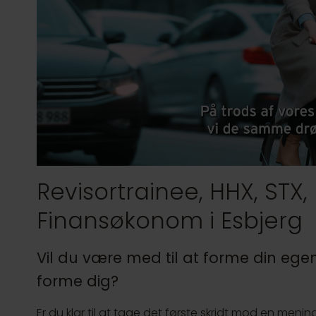
Revisortrainee, HHX, STX, 
Finansøkonom i Esbjerg
Vil du være med til at forme din egen 
forme dig?
Er du klar til at tage det første skridt mod en menin