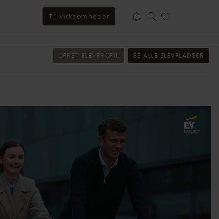
Til virksomheder
Baker Tilly søger trainee til BSO-afdeling i Sorø
OPRET ELEVPROFIL
SE ALLE ELEVPLADSER
Har du lyst til at kickstarte din karriere i et stærkt fagligt
fællesskab, hvor vi investerer i din udvikling? Så læs
mere om uddannelsen her.