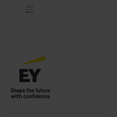
Menu
jem & fix søger elev til Næstved
Søger du en udfordrende hverdag, hvor udvikling og
ansvar går hånd i hånd? Bliv en vigtig del af teamet
som elev hos jem & fix!